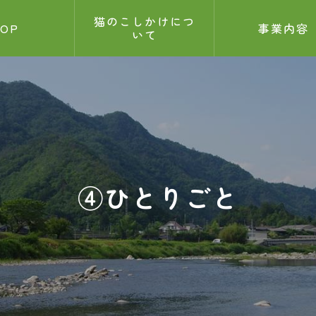
猫のこしかけにつ
TOP
事業内容
いて
せ
記事
5.26
④ひとりごと