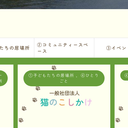
②コミュニティースペ
たちの居場所
③イベン
ース
ー
①子どもたちの居場所
,
④ひとり
所
ごと