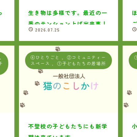
っ
生き物は多様です。最近の一
番のテンション上げ出来事！
2026.07.25
,
④ひとりごと
,
②コミュニティー
子
スペース
,
①子どもたちの居場所
不登校の子どもたちにも新学