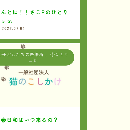
ほんとに！！さこPのひとり
ごと⑥
2026.07.04
①子どもたちの居場所
,
④ひとり
ごと
小春日和はいつ来るの？