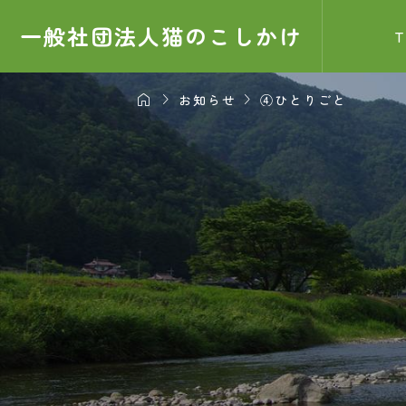
一般社団法人猫のこしかけ



お知らせ
④ひとりごと
お知ら
サンプル
2025.0