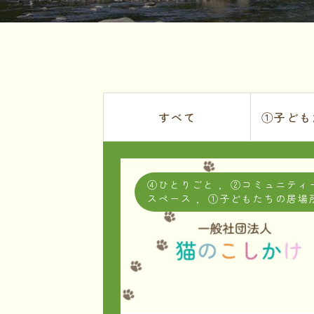
すべて
①子ども
④ひとりごと
,
②コミュニティ
スペース
,
①子どもたちの居場