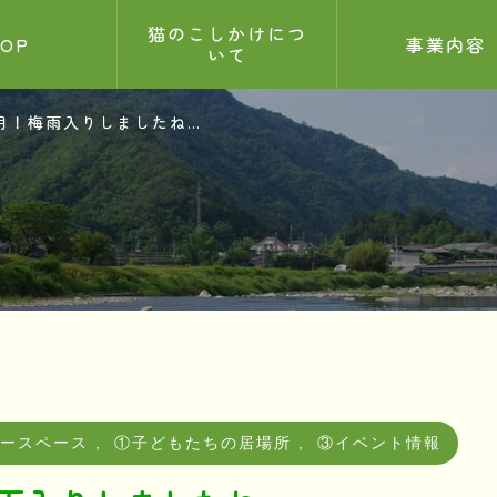
猫のこしかけにつ
TOP
事業内容
いて
月！梅雨入りしましたね…
せ
記事
5.26
ィースペース
,
①子どもたちの居場所
,
③イベント情報