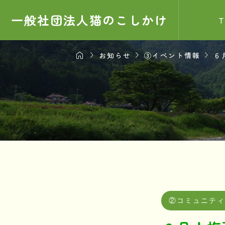
一般社団法人猫のこしかけ




お知らせ
③イベント情報
６
お知ら
サンプル
2025.0
②コミュニテ