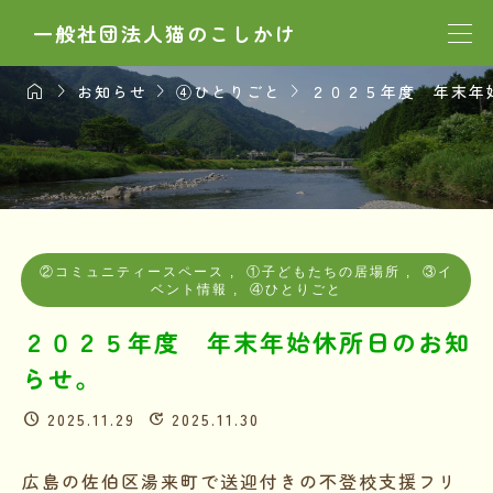
一般社団法人猫のこしかけ




お知らせ
④ひとりごと
２０２５年度 年末年
②コミュニティースペース
,
①子どもたちの居場所
,
③イ
ベント情報
,
④ひとりごと
２０２５年度 年末年始休所日のお知
らせ。
2025.11.29
2025.11.30
広島の佐伯区湯来町で送迎付きの不登校支援フリ