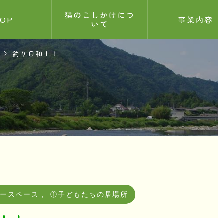
猫のこしかけにつ
TOP
事業内容
いて

釣り日和！！
せ
記事
5.26
ィースペース
,
①子どもたちの居場所