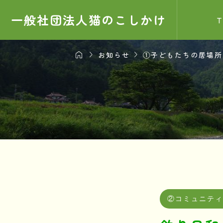
一般社団法人猫のこしかけ



お知らせ
①子どもたちの居場所
お知ら
サンプル
2025.0
②コミュニテ