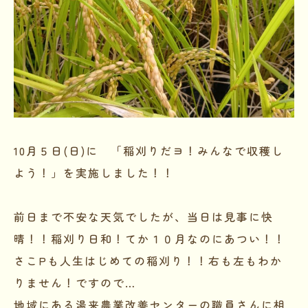
10月５日(日)に 「稲刈りだヨ！みんなで収穫し
よう！」を実施しました！！
前日まで不安な天気でしたが、当日は見事に快
晴！！稲刈り日和！てか１０月なのにあつい！！
さこPも人生はじめての稲刈り！！右も左もわか
りません！ですので…
地域にある湯来農業改善センターの職員さんに相