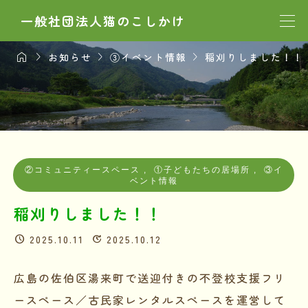
一般社団法人猫のこしかけ




お知らせ
③イベント情報
稲刈りしました！！
②コミュニティースペース
,
①子どもたちの居場所
,
③イ
ベント情報
稲刈りしました！！
2025.10.11
2025.10.12
広島の佐伯区湯来町で送迎付きの不登校支援フリ
ースペース／古民家レンタルスペースを運営して