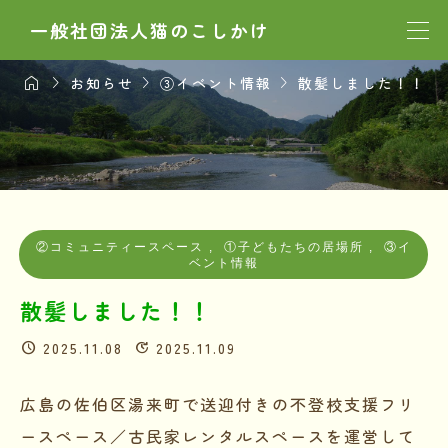
一般社団法人猫のこしかけ




お知らせ
③イベント情報
散髪しました！！
②コミュニティースペース
,
①子どもたちの居場所
,
③イ
ベント情報
散髪しました！！
2025.11.08
2025.11.09
広島の佐伯区湯来町で送迎付きの不登校支援フリ
ースペース／古民家レンタルスペースを運営して