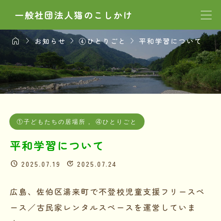
一般社団法人猫のこしかけ




お知らせ
④ひとりごと
平和学習について
①子どもたちの居場所
,
④ひとりごと
平和学習について
2025.07.19
2025.07.24
広島、佐伯区湯来町で不登校児童支援フリースペ
ース／古民家レンタルスペースを運営していま