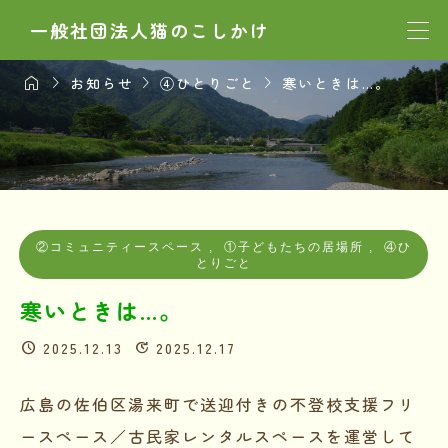
一般社団法人猫のこしかけ




お知らせ
④ひとりごと
寒いときは…。
②コミュニティースペース
,
①子どもたちの居場所
,
④ひ
とりごと
寒いときは…。
2025.12.13
2025.12.17
広島の佐伯区湯来町で送迎付きの不登校支援フリ
ースペース／古民家レンタルスペースを運営して