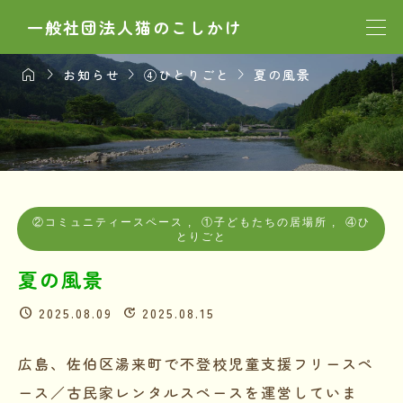
一般社団法人猫のこしかけ




お知らせ
④ひとりごと
夏の風景
②コミュニティースペース
,
①子どもたちの居場所
,
④ひ
とりごと
夏の風景
2025.08.09
2025.08.15
広島、佐伯区湯来町で不登校児童支援フリースペ
ース／古民家レンタルスペースを運営していま