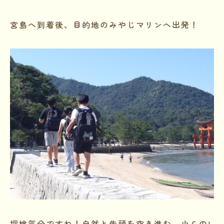
宮島へ到着後、目的地のみやじマリンへ出発！
探検気分ですね！自然と先頭を突き進む、小６のI