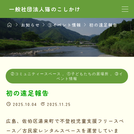
一般社団法人猫のこしかけ




お知らせ
③イベント情報
初の遠足報告
②コミュニティースペース
,
①子どもたちの居場所
,
③イ
ベント情報
初の遠足報告
2025.10.04
2025.11.25
広島、佐伯区湯来町で不登校児童支援フリースペ
ース／古民家レンタルスペースを運営していま