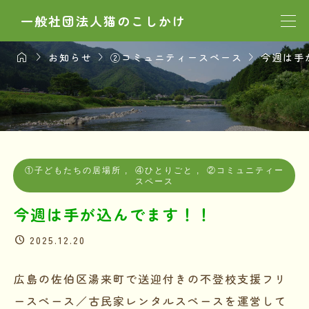
一般社団法人猫のこしかけ




お知らせ
②コミュニティースペース
今週は手
①子どもたちの居場所
,
④ひとりごと
,
②コミュニティー
スペース
今週は手が込んでます！！
2025.12.20
広島の佐伯区湯来町で送迎付きの不登校支援フリ
ースペース／古民家レンタルスペースを運営して