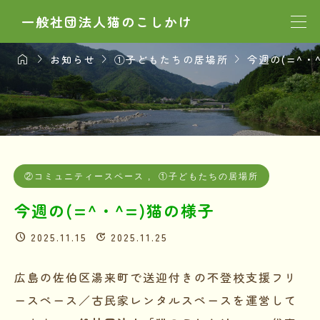
一般社団法人猫のこしかけ




お知らせ
①子どもたちの居場所
今週の(=^・
②コミュニティースペース
,
①子どもたちの居場所
今週の(=^・^=)猫の様子
2025.11.15
2025.11.25
広島の佐伯区湯来町で送迎付きの不登校支援フリ
ースペース／古民家レンタルスペースを運営して