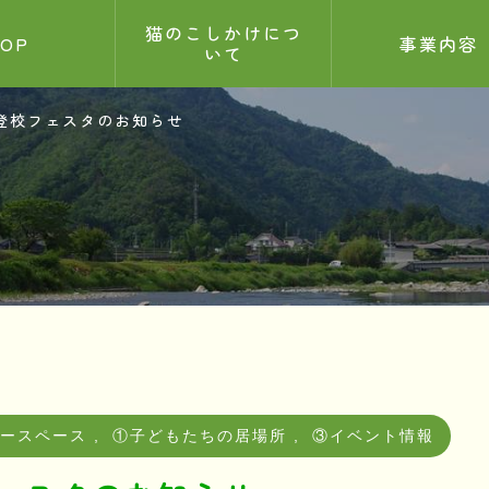
猫のこしかけにつ
TOP
事業内容
いて
登校フェスタのお知らせ
せ
記事
5.26
ィースペース
,
①子どもたちの居場所
,
③イベント情報