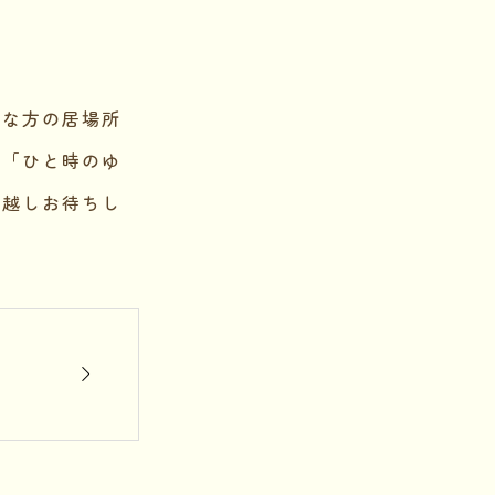
々な方の居場所
、「ひと時のゆ
お越しお待ちし

！