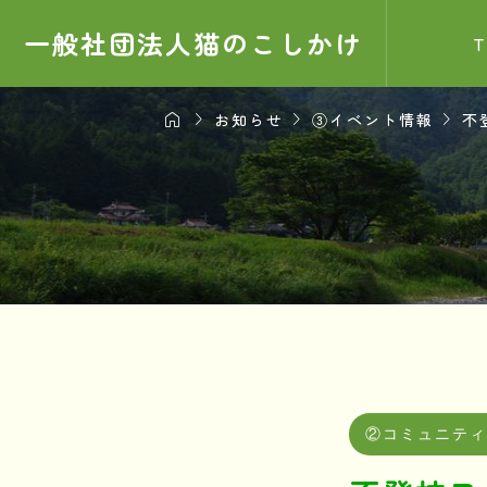
一般社団法人猫のこしかけ




お知らせ
③イベント情報
不
お知ら
サンプル
2025.0
②コミュニテ