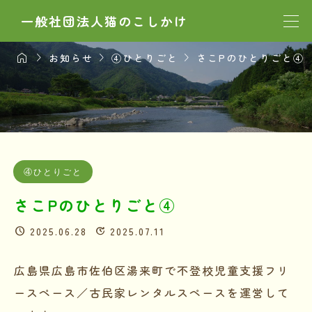
一般社団法人猫のこしかけ




お知らせ
④ひとりごと
さこPのひとりごと④
④ひとりごと
さこPのひとりごと④
2025.06.28
2025.07.11
広島県広島市佐伯区湯来町で不登校児童支援フリ
ースペース／古民家レンタルスペースを運営して